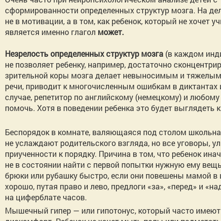
сформированности определенных структур мозга. На деле э
не в мотивации, а в том, как ребенок, который не хочет
является именно глагол
может.
Незрелость определенных структур мозга
(в каждом инд
не позволяет ребенку, например, достаточно сконцентрир
зрительной коры мозга делает невыносимым и тяжелым 
речи, приводит к многочисленным ошибкам в диктантах 
случае, репетитор по английскому (немецкому) и любому 
помочь. Хотя в поведении ребенка это будет выглядеть к
Беспорядок в комнате, валяющаяся под столом школьна
не услаждают родительского взгляда, но все уговоры, ул
приученности к порядку. Причина в том, что ребенок ин
не в состоянии найти с первой попытки нужную ему вещь,
брюки или рубашку быстро, если они повешены мамой в шк
хорошо, путая право и лево, предлоги «за», «перед» и «н
на циферблате часов.
Мышечный гипер — или гипотонус, который часто имеют