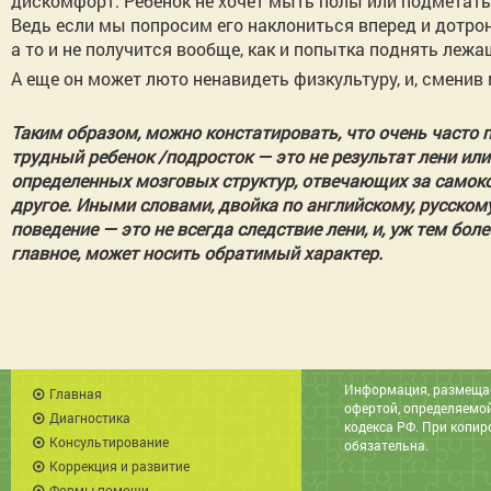
дискомфорт. Ребенок не хочет мыть полы или подметать, и
Ведь если мы попросим его наклониться вперед и дотрону
а то и не получится вообще, как и попытка поднять лежа
А еще он может люто ненавидеть физкультуру, и, сменив
Таким образом, можно констатировать, что очень часто 
трудный ребенок /подросток — это не результат лени ил
определенных мозговых структур, отвечающих за самоко
другое. Иными словами, двойка по английскому, русском
поведение — это не всегда следствие лени, и, уж тем бол
главное, может носить обратимый характер.
Информация, размещае
Главная
офертой, определяемо
Диагностика
кодекса РФ. При копи
Консультирование
обязательна.
Коррекция и развитие
Формы помощи