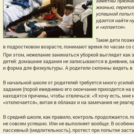
заметны признак
жизнью, перепол
успешной попытк
удается найти н
и «копается».
Такие дети позж
в подростковом возрасте, понимают время по часам со 
При этом, нежелание заниматься уборкой выглядит как 
детей: домашние задания не записываются в дневник, з
и форма для физкультуры. А родители склонны видеть в
В начальной школе от родителей требуется много усили
задание (порой ежедневно его окончание приходится на в
находятся причины, чтобы отвлечься: «Я хочу есть, мне н
«отключается», витая в облаках и на замечания не реагир
В средней школе, как правило, контроль продолжается, п
не совсем успешно. Или не выполняет вообще. В особенн
пассивный (медлительность), протест при попытке заста