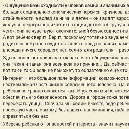
·
Ощущение безысходности у членов семьи и значимых 
больших социально-экономических перемен, кризисов, де
стабильности, а вслед за ними и детей – они видят взр
жалуясь непрерывно и читая нотации детям: «Я кручусь к
чего», они не чувствуют окончательной безысходности в
А вот ребенок верит. Верит, поскольку тотально внушаем
родителя все равно будет оставлять след на наших намер
впереди ничего хорошего нет, если я для родителя – разо
Здесь вовсе нет призыва отказаться от обсуждения свои
она такая и такая, она возникла по причине… Да, сейчас 
вот так и так, а если не поможет, то обязательно еще чт
Интернет – это большое поле информации, возможности 
неотъемлемая часть жизни современного человека. Да, д
ребенок все равно окажется там. И, уж если мы не може
обеспечить его безопасность. Дорога в городе тоже пот
пересекать улицы. Сначала мы ходим вместе, ведя ребе
проезжую часть самому, без нашего напоминания, наблюд
справляться без нас.
Уберечь ребенка от опасностей интернета - значит научи