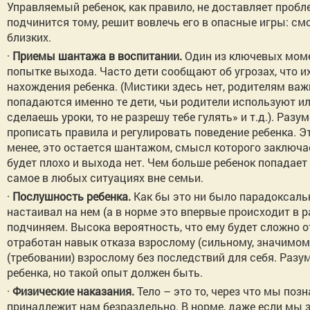
Управляемый ребенок, как правило, не доставляет пробле
подчинится тому, решит вовлечь его в опасные игры: смо
близких.
·
Приемы шантажа в воспитании.
Один из ключевых моме
попытке выхода. Часто дети сообщают об угрозах, что и
нахождения ребенка. (Мистики здесь нет, родителям важно
попадаются именно те дети, чьи родители используют и
сделаешь уроки, то не разрешу тебе гулять» и т.д.). Разу
прописать правила и регулировать поведение ребенка. Эт
менее, это остается шантажом, смысл которого заключае
будет плохо и выхода нет. Чем больше ребенок попадает 
самое в любых ситуациях вне семьи.
·
Послушность ребенка.
Как бы это ни было парадоксальн
настаивал на нем (а в норме это впервые происходит в ра
подчиняем. Высока вероятность, что ему будет сложно от
отработан навык отказа взрослому (сильному, значимому
(требовании) взрослому без последствий для себя. Разум
ребенка, но такой опыт должен быть.
·
Физические наказания.
Тело – это то, через что мы позн
принадлежит нам безраздельно. В норме, даже если мы з