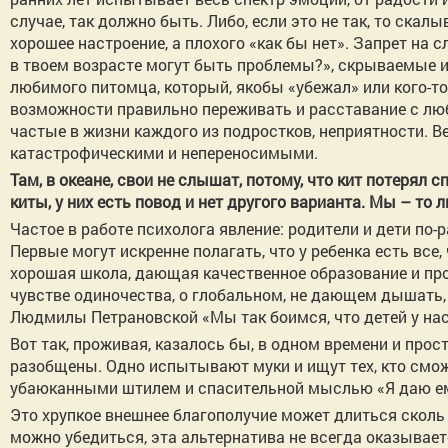
случае, так должно быть. Либо, если это не так, то скалы
хорошее настроение, а плохого «как бы нет». Запрет на с
в твоем возрасте могут быть проблемы?», скрываемые 
любимого питомца, который, якобы «убежал» или кого-то 
возможности правильно переживать и расставание с люб
частые в жизни каждого из подростков, неприятности. В
катастрофическими и непереносимыми.
Там, в океане, свои не слышат, потому, что кит потерял
киты, у них есть повод и нет другого варианта. Мы – то л
Частое в работе психолога явление: родители и дети по
Первые могут искренне полагать, что у ребенка есть все
хорошая школа, дающая качественное образование и пр
чувстве одиночества, о глобальном, не дающем дышать, 
Людмилы Петрановской «Мы так боимся, что детей у нас 
Вот так, проживая, казалось бы, в одном времени и прос
разобщены. Одно испытывают муки и ищут тех, кто смож
убаюканными штилем и спасительной мыслью «Я даю ему
Это хрупкое внешнее благополучие может длиться сколь у
можно убедиться, эта альтернатива не всегда оказываетс