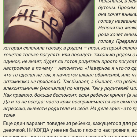
тюльпаны, в лево
бутоны. Просим о
она хочет внима
голову название
Непонятно, может
роза хочет вним
голову. Предлаг
которая склонила голову, а рядом – пион, который склони
хочется только погулять или посидеть тихонько рядом с м
одинок, не знает, будет ли готов родитель просто погуля
настроение, а почему – непонятно. «Наверное, я что-то сд
что-то сделал не так, и начнется шквал обвинений, или,
оптимизма не прибавит). Так бывает, а бывает, что ребено
алекситимичен (молчалив) по натуре. Так у родителей мо
Как правило, больше беспокоит, если ребенок кричит (в на
Да и то не всегда: часто крик воспринимается как симпт
агрессию, вывести родителя из себя. На деле крик - это 
тоже.
Еще один вариант поведения ребенка, кажущегося для р
девочкой, НИКОГДА у нее не было плохого настроения, в
ранних лет испытывает весь спектр эмоций, от радости и