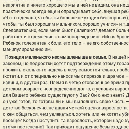
неприятна и ничего хорошего мы в ней не видим, она не 
практически всегда еще и оправдывает себя, внушая ребе
«Я это сделала, чтобы ты больше не уходил без спроса»),
чтобы ты был хорошим мальчиком, хорошо учился» и т.д.
Следовательно, если меня бьют (шлепают/ делают больно)
работает и стремление к самоповреждению. «Меня бросил
Ребенок толерантен к боли, его тело – не его собственно
манипулированию им.
·
Позиция маленького несмышленыша в семье.
В нашей к
законом, но подростки хотят подтверждения этому гора
прожить сколько-то недель в лесу самостоятельно, проб
(кстати, и от специально наносимых порезов и шрамов –
извини, в другой раз. Племя в четко оговоренное время 
детском возрасте неопределенно долго, а условия взрос
для Вашего ребенка существуют у Вас? Он о них знает? Д
он уже готов, то готовы ли и мы выполнить свою часть 
детство бесконечно, не давая четкой оценки взрослости.
с кем общаться, чем увлекаться, хотеть или не хотеть уб
вообще? Когда наступить та взрослость, которой надо бу
этому постепенно? Так приходит ощущение безысходнос