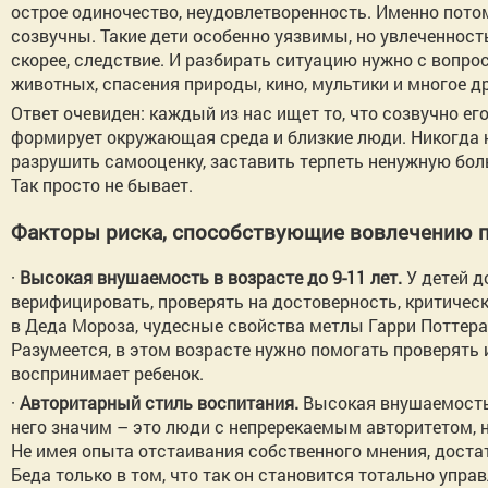
острое одиночество, неудовлетворенность. Именно потом
созвучны. Такие дети особенно уязвимы, но увлеченност
скорее, следствие. И разбирать ситуацию нужно с вопро
животных, спасения природы, кино, мультики и многое др
Ответ очевиден: каждый из нас ищет то, что созвучно ег
формирует окружающая среда и близкие люди. Никогда не
разрушить самооценку, заставить терпеть ненужную бол
Так просто не бывает.
Факторы риска, способствующие вовлечению п
·
Высокая внушаемость в возрасте до 9-11 лет.
У детей д
верифицировать, проверять на достоверность, критичес
в Деда Мороза, чудесные свойства метлы Гарри Поттера и
Разумеется, в этом возрасте нужно помогать проверять 
воспринимает ребенок.
·
Авторитарный стиль воспитания.
Высокая внушаемость п
него значим – это люди с непререкаемым авторитетом, 
Не имея опыта отстаивания собственного мнения, дост
Беда только в том, что так он становится тотально упр